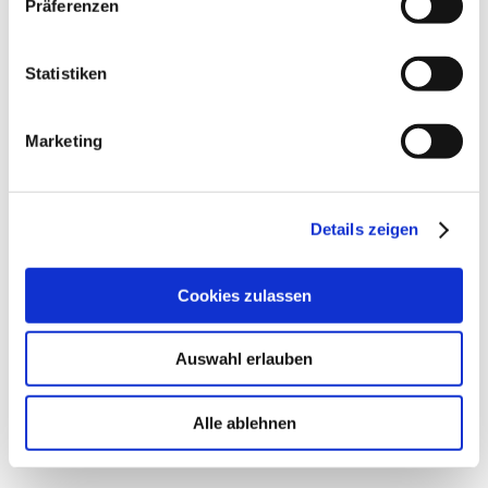
Präferenzen
Aufgrund der anatomischen Verhältnisse sind
Frauen deutlich häufiger betroffen als Männer.
Statistiken
Sexuell aktive Frauen erkranken besonders häufig,
da beim Geschlechtsverkehr sehr leicht Bakterien in
Marketing
die Harnröhre gelangen. Gehäuft treten
Harnwegsinfekte zudem in der Schwangerschaft und
ab den Wechseljahren auf. Auch Menschen, die
einen Blasenkatheter tragen oder an Diabetes
Details zeigen
leiden, erkranken vermehrt an Blasenentzündungen.
Cookies zulassen
Typische Symptome einer Blasenentzündung sind
Schmerzen und Brennen beim Wasserlassen sowie
Auswahl erlauben
ständiger Harndrang; oft treten auch krampfartige
Schmerzen im Unterbauch auf. In manchen Fällen
Alle ablehnen
sieht der Urin trübe aus und riecht auffällig, auch
Blut im Urin ist nicht selten.