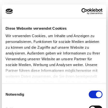
Diese Webseite verwendet Cookies
Wir verwenden Cookies, um Inhalte und Anzeigen zu
personalisieren, Funktionen für soziale Medien anbieten
zu können und die Zugriffe auf unsere Website zu
Bei einer sogenannten Zystitis handelt es sich um
analysieren. Außerdem geben wir Informationen zu Ihrer
eine Entzündung der Harnblase. Ursache des
Verwendung unserer Website an unsere Partner für
Infektes sind meist Darmbakterien, die über die
soziale Medien, Werbung und Analysen weiter. Unsere
Harnröhre in die Blase aufsteigen – vor allem das
Partner führen diese Informationen möglicherweise mit
Bakterium Escherichia coli (E. coli) nistet sich gerne
weiteren Daten zusammen, die Sie ihnen bereitgestellt
hier ein. Frauen sind deutlich häufiger betroffen als
haben oder die sie im Rahmen Ihrer Nutzung der Dienste
Männer, weil ihre Harnröhrenöffnung wesentlich
gesammelt haben.
Einwilligungsauswahl
näher am Darmausgang liegt und die Harnröhre
Notwendig
zudem deutlich kürzer ist.